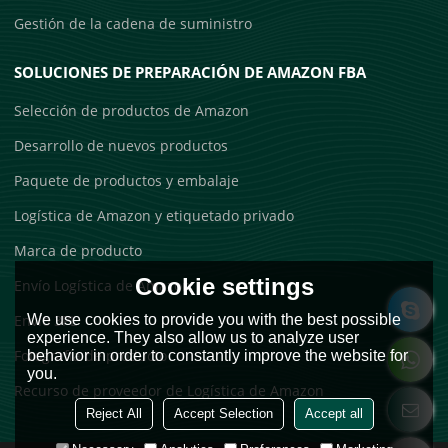
Gestión de la cadena de suministro
SOLUCIONES DE PREPARACIÓN DE AMAZON FBA
Selección de productos de Amazon
Desarrollo de nuevos productos
Paquete de productos y embalaje
Logística de Amazon y etiquetado privado
Marca de producto
Cookie settings
Envío Logística de Amazon
Envío 3PL
We use cookies to provide you with the best possible
experience. They also allow us to analyze user
Fotografía de producto
behavior in order to constantly improve the website for
you.
Recurso de proveedor de Logística de Amazon
Reject All
Accept Selection
Accept all