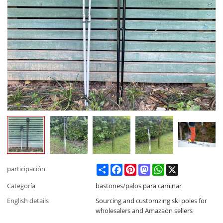
Share
Facebook
Pinterest
Mastodon
WhatsApp
X
participación
Categoría
bastones/palos para caminar
English details
Sourcing and customzing ski poles for
wholesalers and Amazaon sellers