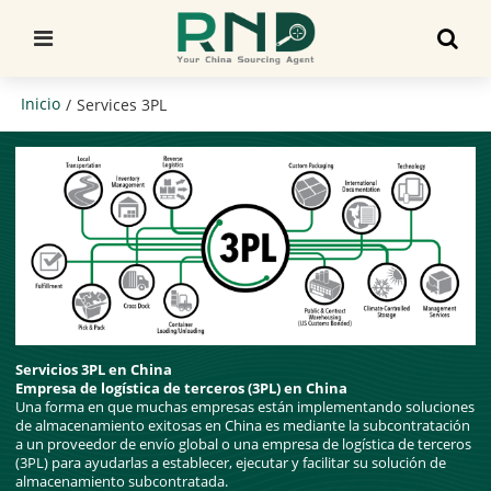
Inicio
/
Services 3PL
Servicios 3PL en China
Empresa de logística de terceros (3PL) en China
Una forma en que muchas empresas están implementando soluciones
de almacenamiento exitosas en China es mediante la subcontratación
a un proveedor de envío global o una empresa de logística de terceros
(3PL) para ayudarlas a establecer, ejecutar y facilitar su solución de
almacenamiento subcontratada.