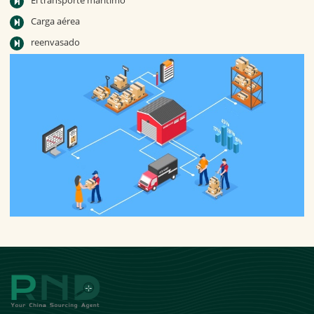
El transporte marítimo
Carga aérea
reenvasado