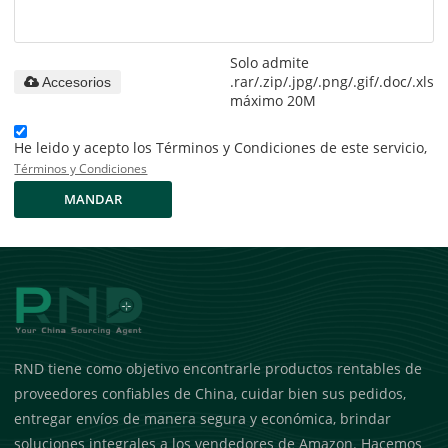
Solo admite
.rar/.zip/.jpg/.png/.gif/.doc/.xls/.
Accesorios
máximo 20M
He leido y acepto los Términos y Condiciones de este servicio,
Términos y Condiciones
MANDAR
RND tiene como objetivo encontrarle productos rentables de
proveedores confiables de China, cuidar bien sus pedidos,
entregar envíos de manera segura y económica, brindar
soluciones integrales a los vendedores de Amazon. Hacemos