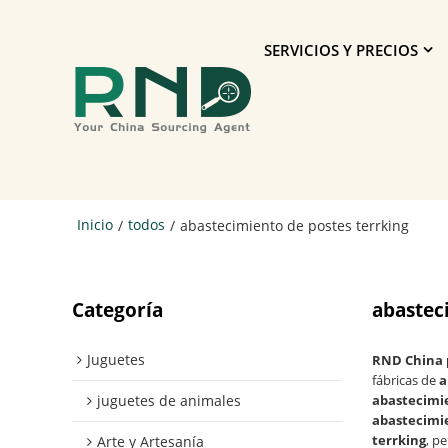
SERVICIOS Y PRECIOS
Inicio
todos
/
/
abastecimiento de postes terrking
Categoría
abastec
Juguetes
RND China p
fábricas de
a
juguetes de animales
abastecimie
abastecimie
terrking
, p
Arte y Artesanía