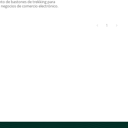
 aluminio para vendedores
to de bastones de trekking para
 negocios de comercio electrónico.
n
1