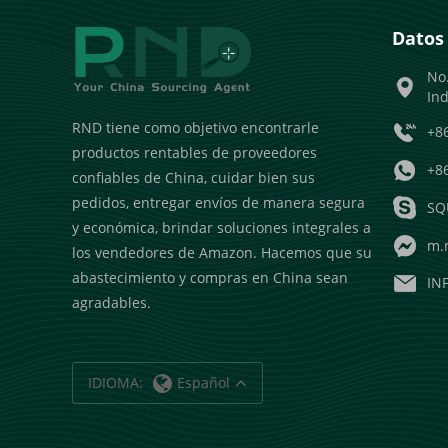
Datos
No.
Ind
RND tiene como objetivo encontrarle
+8
productos rentables de proveedores
+8
confiables de China, cuidar bien sus
pedidos, entregar envíos de manera segura
SQ
y económica, brindar soluciones integrales a
m.
los vendedores de Amazon. Hacemos que su
abastecimiento y compras en China sean
IN
agradables.
IDIOMA:
Español