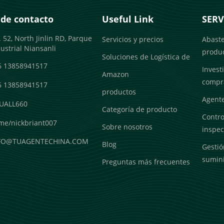
 de contacto
Useful Link
SERV
 52, North Jinlin RD, Parque
Servicios y precios
Abast
ustrial Niansanli
produ
Soluciones de Logística de
6 13858941517
Invest
Amazon
compr
6 13858941517
productos
Agente
UALL660
Categoría de producto
Contro
me/nickbriant007
Sobre nosotros
inspec
FO@TUAGENTECHINA.COM
Blog
Gestió
sumini
Preguntas más frecuentes