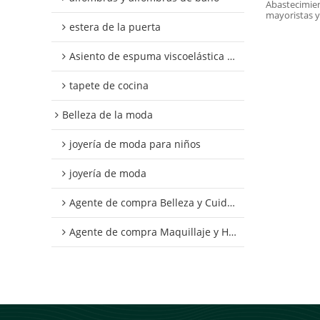
carbono y
Abastecimien
mayoristas y
de Amazo
estera de la puerta
Asiento de espuma viscoelástica y cojín para silla.
tapete de cocina
Belleza de la moda
joyería de moda para niños
joyería de moda
Agente de compra Belleza y Cuidado Personal
Agente de compra Maquillaje y Herramientas