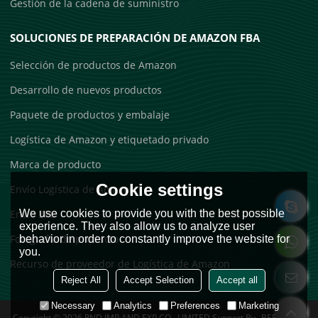
Gestión de la cadena de suministro
SOLUCIONES DE PREPARACIÓN DE AMAZON FBA
Selección de productos de Amazon
Desarrollo de nuevos productos
Paquete de productos y embalaje
Logística de Amazon y etiquetado privado
Marca de producto
Cookie settings
Envío Logística de Amazon
Envío 3PL
We use cookies to provide you with the best possible
experience. They also allow us to analyze user
Fotografía de producto
behavior in order to constantly improve the website for
you.
Recurso de proveedor de Logística de Amazon
Reject All
Accept Selection
Accept all
Necessary
Analytics
Preferences
Marketing
Copyright © 2026
RND IMP AND EXP CO., LIMITED
Support By
BEE Cloud