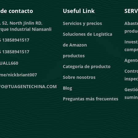
 de contacto
Useful Link
SERV
 52, North Jinlin RD,
Servicios y precios
Abast
que Industrial Niansanli
produ
Soluciones de Logística
6 13858941517
Invest
de Amazon
compr
6 13858941517
productos
Agente
UALL660
Categoría de producto
Contro
me/nickbriant007
Sobre nosotros
inspe
FO@TUAGENTECHINA.COM
Blog
Gestió
sumin
Preguntas más frecuentes