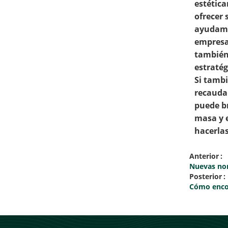
estética
ofrecer 
ayudamos
empresar
también 
estratég
Si tambi
recauda
puede b
masa y e
hacerlas
Anterior
Nuevas nor
Posterior
Cómo encon