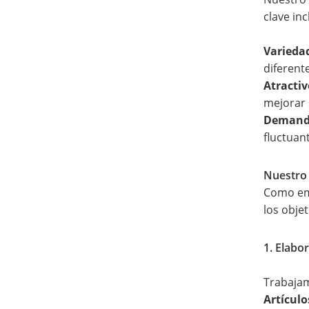
clave inc
Varieda
diferent
Atractiv
mejorar 
Demanda
fluctuan
Nuestro 
Como emp
los objet
1. Elabo
Trabajam
Artículo