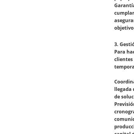
Garantía
cumplan 
asegura
objetivo
3. Gesti
Para hac
clientes
tempora
Coordin
llegada
de soluc
Previsió
cronogra
comunica
producci
capital d