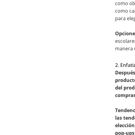
como obs
como cam
para eleg
Opcione
escolare
manera 
2. Enfat
Después 
producto
del prod
comprar
Tendenc
las tend
elección
pop-ups 